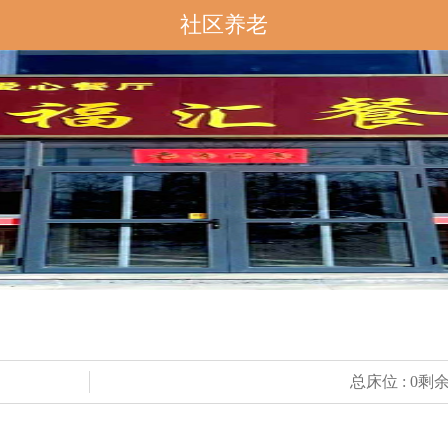
社区养老
总床位 : 0剩余