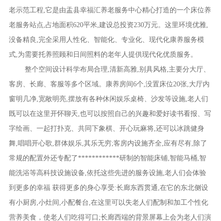
老示范工程,它是由盂县幸福汇养老服务中心精心打造的一个床位养
老服务站点,占地面积620平米,建设总投资230万元。这里环境优雅,
没备精良,完全采用人性化、智能化、专业化、现代化康养服务模
式,为需要托养照顾和日间照料的老年人提供现代化优质服务。
整个空间设计科学布局合理,清新高雅,别具风格,主要分大厅、
客房、长廊、客服等多个区域。康养房间6个,没置床位20张,大厅内
窗明几净,宽敞明亮,摆放有各种休闲娱乐桌椅、沙发等设施,老人们
既可以在这里开怀聊天,也可以按照自己的兴趣和爱好读书看报、写
字绘画、一起打扑克、共同下象棋、开心玩麻将,还可以冰跳健身
舞,唱唱开心歌,群体娱乐,其乐无穷;客房内设施齐全,应有尽有,除了
常规的配置外还专配了************研制的智能床铺,智能马桶,智
能洗浴等高科技设施设备,依托这些先进的服务设施,老人们会体验
到更多的幸福 获得更多的身心享受:长廊东西贯通,在它的东北侧设
有小厨房,小灶间,小配餐台,在这里可以失老人们配制和加工个性化
营养美食，使老人们吃得可口;长廊西端的背景屏幕上会为老人们演