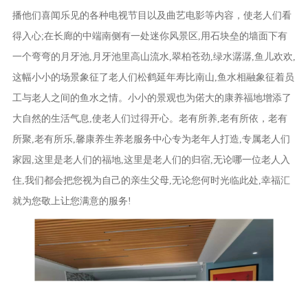
播他们喜闻乐见的各种电视节目以及曲艺电影等内容，使老人们看
得入心;在长廊的中端南侧有一处迷你风景区,用石块垒的墙面下有
一个弯弯的月牙池,月牙池里高山流水,翠柏苍劲,绿水潺潺,鱼儿欢欢,
这幅小小的场景象征了老人们松鹤延年寿比南山,鱼水相融象征着员
工与老人之间的鱼水之情。小小的景观也为偌大的康养福地增添了
大自然的生活气息,使老人们过得开心。老有所养,老有所依，老有
所聚,老有所乐,馨康养生养老服务中心专为老年人打造,专属老人们
家园,这里是老人们的福地,这里是老人们的归宿,无论哪一位老人入
住,我们都会把您视为自己的亲生父母,无论您何时光临此处,幸福汇
就为您敬上让您满意的服务!