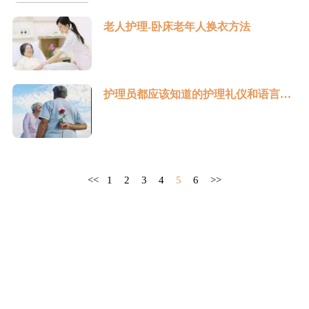
老人护理-卧床老年人换衣方法
护理员都应该知道的护理礼仪和语言技巧！
<<
1
2
3
4
5
6
>>